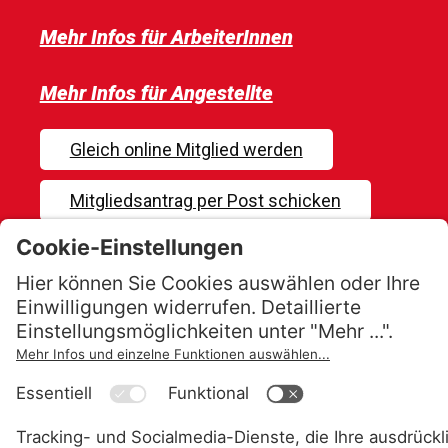
Mehr Infos für ArbeiterInnen
Mehr Infos für Angestellte
Gleich online Mitglied werden
Mitgliedsantrag per Post schicken
Was kostet die Mitgliedschaft?
Du zahlst nur
1%
von deinem
Bruttolohn
oder von deinem
Bruttolehrlingseinkommen.
Du kannst
deine Mitgliedschaft
jederzeit
und